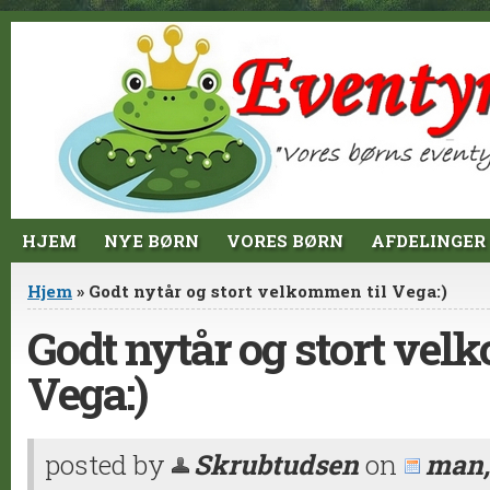
Jump to Content
HJEM
NYE BØRN
VORES BØRN
AFDELINGER
Du er her
Hjem
» Godt nytår og stort velkommen til Vega:)
Godt nytår og stort vel
Vega:)
posted by
Skrubtudsen
on
man,