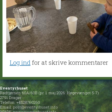
Log ind
for at skrive kommentarer
Eventyrhuset
Rødtjørnen 60A/60B (pr. 1. maj 2026: Høgevænget 5-7)
2791 Dragør
Telefon: +4528760260
Email:
post@eventyrhuset.info
WWW:
www.eventyrhuset.info