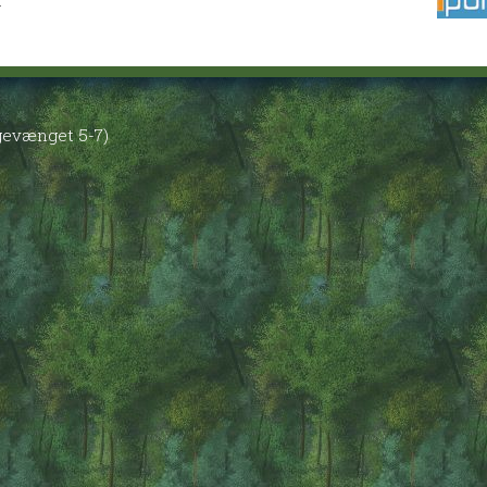
r
øgevænget 5-7)