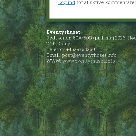
Log ind
for at skrive kommentare
Eventyrhuset
Rødtjørnen 60A/60B (pr. 1. maj 2026: H
2791 Dragør
Telefon: +4528760260
Email:
post@eventyrhuset.info
WWW:
www.eventyrhuset.info