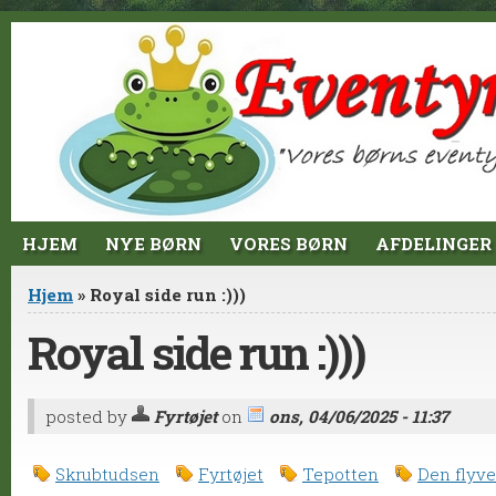
Jump to Content
HJEM
NYE BØRN
VORES BØRN
AFDELINGER
Du er her
Hjem
» Royal side run :)))
Royal side run :)))
posted by
Fyrtøjet
on
ons, 04/06/2025 - 11:37
Skrubtudsen
Fyrtøjet
Tepotten
Den flyve