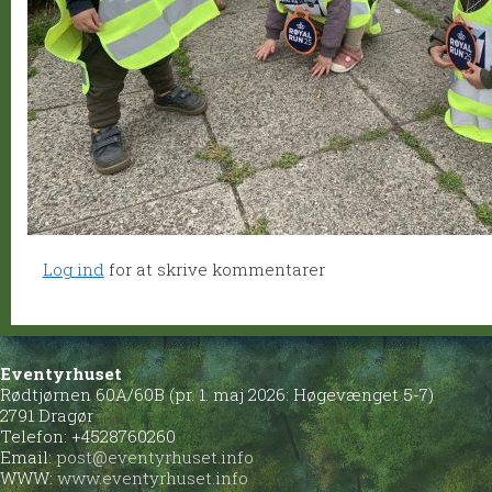
Log ind
for at skrive kommentarer
Eventyrhuset
Rødtjørnen 60A/60B (pr. 1. maj 2026: Høgevænget 5-7)
2791 Dragør
Telefon: +4528760260
Email:
post@eventyrhuset.info
WWW:
www.eventyrhuset.info