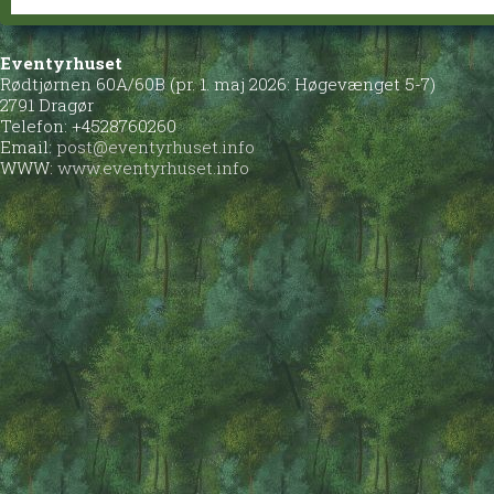
Eventyrhuset
Rødtjørnen 60A/60B (pr. 1. maj 2026: Høgevænget 5-7)
2791 Dragør
Telefon: +4528760260
Email:
post@eventyrhuset.info
WWW:
www.eventyrhuset.info