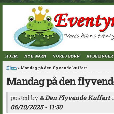
Jump to Content
HJEM
NYE BØRN
VORES BØRN
AFDELINGER
Du er her
Hjem
» Mandag på den flyvende kuffert
Mandag på den flyvende
posted by
Den Flyvende Kuffert
06/10/2025 - 11:30