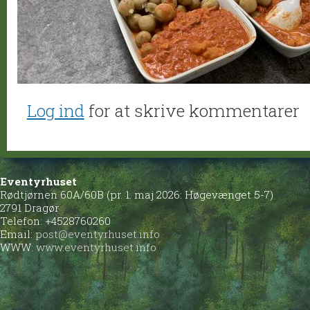
Log ind
for at skrive kommentarer
Eventyrhuset
Rødtjørnen 60A/60B (pr. 1. maj 2026: Høgevænget 5-7)
2791 Dragør
Telefon: +4528760260
Email:
post@eventyrhuset.info
WWW:
www.eventyrhuset.info