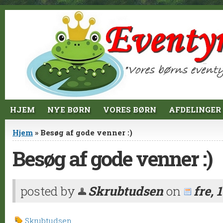
Jump to Content
HJEM
NYE BØRN
VORES BØRN
AFDELINGER
Du er her
Hjem
» Besøg af gode venner :)
Besøg af gode venner :)
posted by
Skrubtudsen
on
fre, 
Skrubtudsen