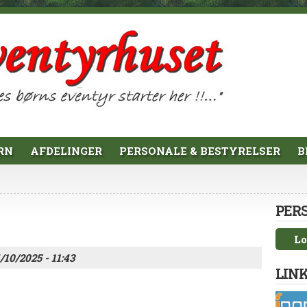
RN
AFDELINGER
PERSONALE & BESTYRELSER
B
PER
Lo
4/10/2025 - 11:43
LINK