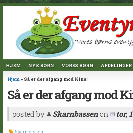
Jump to Content
HJEM
NYE BØRN
VORES BØRN
AFDELINGER
Du er her
Hjem
» Så er der afgang mod Kina!
Så er der afgang mod Ki
posted by
Skarnbassen
on
tor, 
Skarnbassen