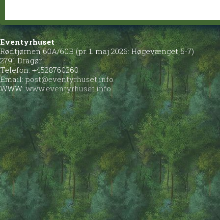
Eventyrhuset
Rødtjørnen 60A/60B (pr. 1. maj 2026: Høgevænget 5-7)
2791 Dragør
Telefon: +4528760260
Email:
post@eventyrhuset.info
WWW:
www.eventyrhuset.info