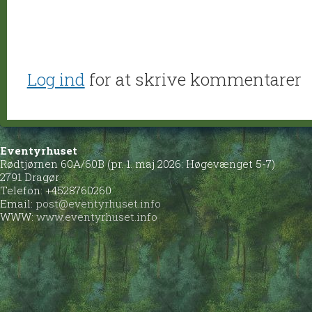
Log ind
for at skrive kommentarer
Eventyrhuset
Rødtjørnen 60A/60B (pr. 1. maj 2026: Høgevænget 5-7)
2791 Dragør
Telefon: +4528760260
Email:
post@eventyrhuset.info
WWW:
www.eventyrhuset.info