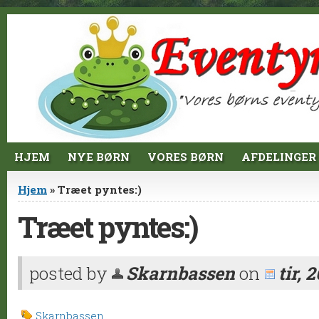
Jump to Content
HJEM
NYE BØRN
VORES BØRN
AFDELINGER
Du er her
Hjem
» Træet pyntes:)
Træet pyntes:)
posted by
Skarnbassen
on
tir, 
Skarnbassen