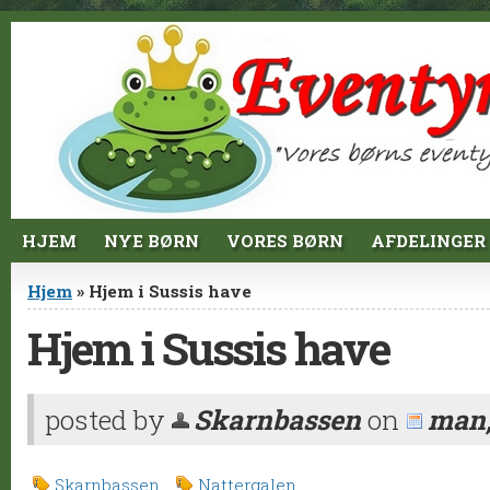
Jump to Content
HJEM
NYE BØRN
VORES BØRN
AFDELINGER
Du er her
Hjem
» Hjem i Sussis have
Hjem i Sussis have
posted by
Skarnbassen
on
man,
Skarnbassen
Nattergalen