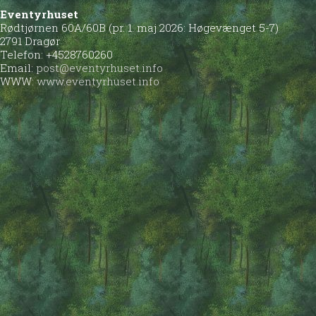
Eventyrhuset
Rødtjørnen 60A/60B (pr. 1. maj 2026: Høgevænget 5-7)
2791 Dragør
Telefon: +4528760260
Email:
post@eventyrhuset.info
WWW:
www.eventyrhuset.info