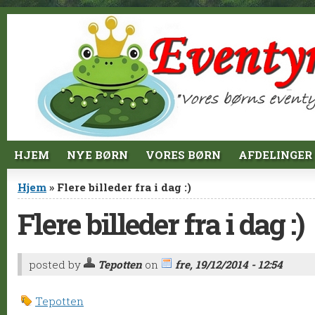
Jump to Content
HJEM
NYE BØRN
VORES BØRN
AFDELINGER
Du er her
Hjem
» Flere billeder fra i dag :)
Flere billeder fra i dag :)
posted by
Tepotten
on
fre, 19/12/2014 - 12:54
Tepotten