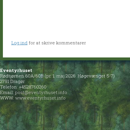
Log ind
for at skrive kommentarer
Eventyrhuset
Rødtjørnen 60A/60B (pr. 1. maj 2026: Høgevænget 5-7)
2791 Dragør
Telefon: +4528760260
Email:
post@eventyrhuset.info
WWW:
www.eventyrhuset.info