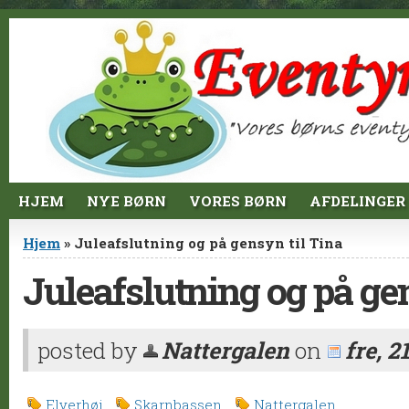
Jump to Content
HJEM
NYE BØRN
VORES BØRN
AFDELINGER
Du er her
Hjem
» Juleafslutning og på gensyn til Tina
Juleafslutning og på gen
posted by
Nattergalen
on
fre, 2
Elverhøj
Skarnbassen
Nattergalen