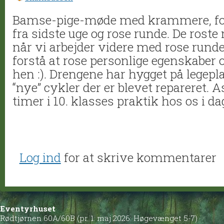
Bamse-pige-møde med krammere, for
fra sidste uge og rose runde. De roste
når vi arbejder videre med rose runde,
forstå at rose personlige egenskaber o
hen :). Drengene har hygget på legepl
“nye” cykler der er blevet repareret. 
timer i 10. klasses praktik hos os i da
Log ind
for at skrive kommentarer
Eventyrhuset
Rødtjørnen 60A/60B (pr. 1. maj 2026: Høgevænget 5-7)