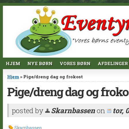
Jump to Content
HJEM
NYE BØRN
VORES BØRN
AFDELINGER
Du er her
Hjem
» Pige/dreng dag og frokost
Pige/dreng dag og froko
posted by
Skarnbassen
on
tor, 
Skarnbassen