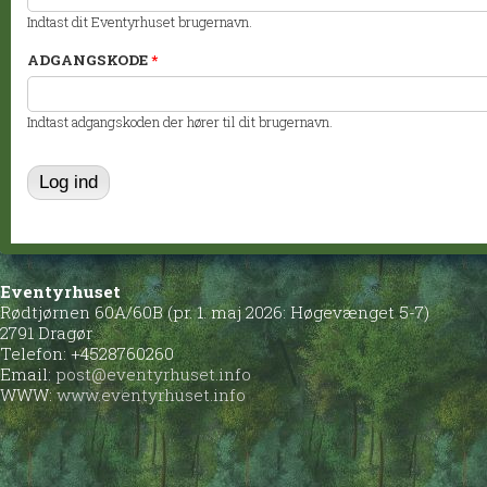
Indtast dit Eventyrhuset brugernavn.
ADGANGSKODE
*
Indtast adgangskoden der hører til dit brugernavn.
Eventyrhuset
Rødtjørnen 60A/60B (pr. 1. maj 2026: Høgevænget 5-7)
2791 Dragør
Telefon: +4528760260
Email:
post@eventyrhuset.info
WWW:
www.eventyrhuset.info