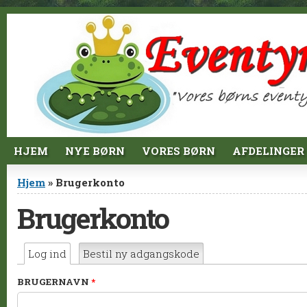
Jump to Content
HJEM
NYE BØRN
VORES BØRN
AFDELINGER
Du er her
Hjem
» Brugerkonto
Brugerkonto
Primære faneblade
Log ind
(aktiv fane)
Bestil ny adgangskode
BRUGERNAVN
*