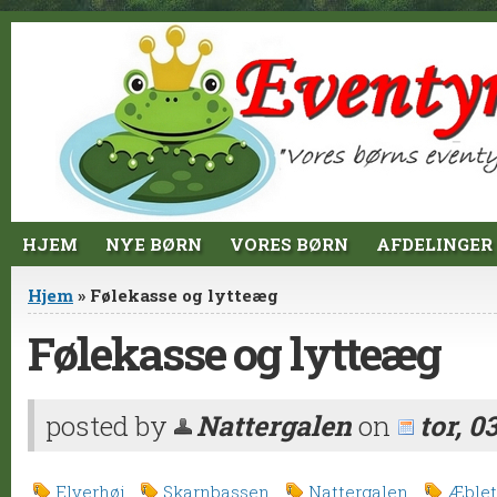
Jump to Content
HJEM
NYE BØRN
VORES BØRN
AFDELINGER
Du er her
Hjem
» Følekasse og lytteæg
Følekasse og lytteæg
posted by
Nattergalen
on
tor, 0
Elverhøj
Skarnbassen
Nattergalen
Æblet