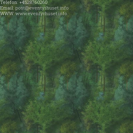
Telefon: +4528760260
Email:
post@eventyrhuset.info
WWW:
www.eventyrhuset.info