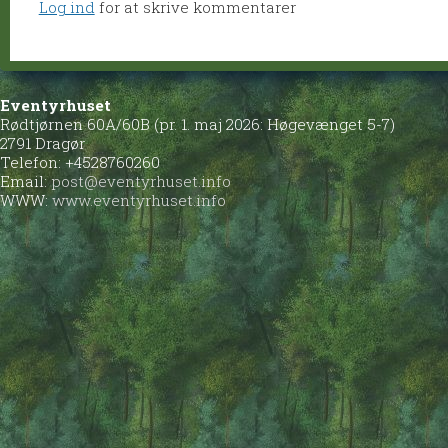
Log ind
for at skrive kommentarer
Eventyrhuset
Rødtjørnen 60A/60B (pr. 1. maj 2026: Høgevænget 5-7)
2791 Dragør
Telefon: +4528760260
Email:
post@eventyrhuset.info
WWW:
www.eventyrhuset.info