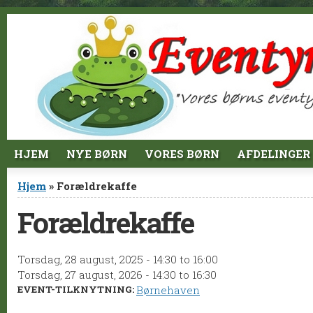
Jump to Content
HJEM
NYE BØRN
VORES BØRN
AFDELINGER
Du er her
Hjem
» Forældrekaffe
Forældrekaffe
Torsdag, 28 august, 2025 -
14:30
to
16:00
Torsdag, 27 august, 2026 -
14:30
to
16:30
EVENT-TILKNYTNING:
Børnehaven