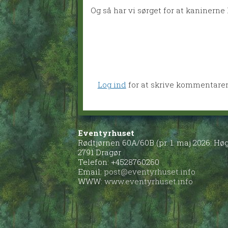
Og så har vi sørget for at kaninerne
Log ind
for at skrive kommentare
Eventyrhuset
Rødtjørnen 60A/60B (pr. 1. maj 2026: H
2791 Dragør
Telefon: +4528760260
Email:
post@eventyrhuset.info
WWW:
www.eventyrhuset.info