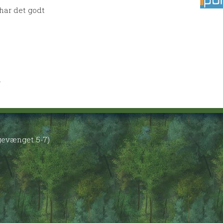
 har det godt
r
øgevænget 5-7)