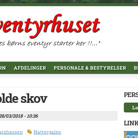
RN
AFDELINGER
PERSONALE & BESTYRELSER
B
kolde skov
PER
Lo
28/03/2018 - 10:36
LINK
arnbassen
Nattergalen