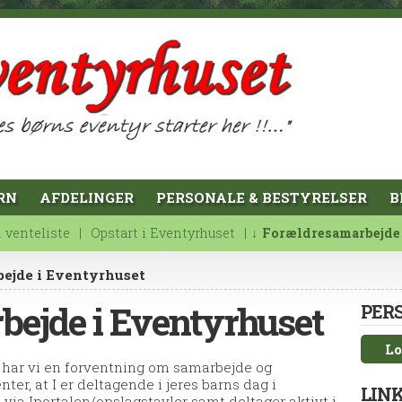
RN
AFDELINGER
PERSONALE & BESTYRELSER
B
l venteliste
Opstart i Eventyrhuset
Forældresamarbejde
ejde i Eventyrhuset
ejde i Eventyrhuset
PER
Lo
i har vi en forventning om samarbejde og
ter, at I er deltagende i jeres barns dag i
LINK
via Iportalen/opslagstavler samt deltager aktivt i