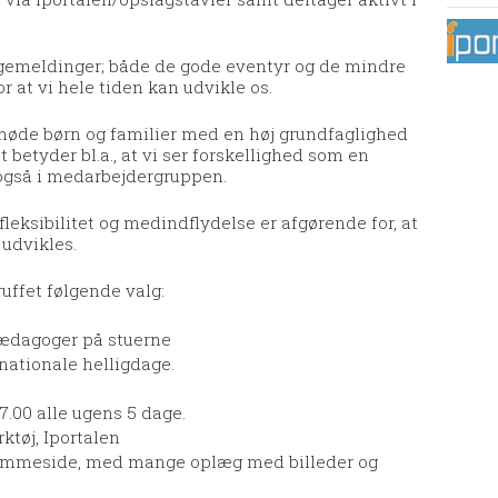
bagemeldinger; både de gode eventyr og de mindre
r at vi hele tiden kan udvikle os.
 møde børn og familier med en høj grundfaglighed
t betyder bl.a., at vi ser forskellighed som en
 også i medarbejdergruppen.
fleksibilitet og medindflydelse er afgørende for, at
 udvikles.
ruffet følgende valg:
ædagoger på stuerne
nationale helligdage.
7.00 alle ugens 5 dage.
tøj, Iportalen
jemmeside, med mange oplæg med billeder og