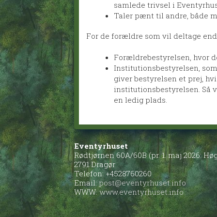
samlede trivsel i Eventyrhus
Taler pænt til andre, både 
For de forældre som vil deltage end
Forældrebestyrelsen, hvor der
Institutionsbestyrelsen, som
giver bestyrelsen et prej, h
institutionsbestyrelsen. Så ve
en ledig plads.
Eventyrhuset
Rødtjørnen 60A/60B (pr. 1. maj 2026: H
2791 Dragør
Telefon: +4528760260
Email:
post@eventyrhuset.info
WWW:
www.eventyrhuset.info