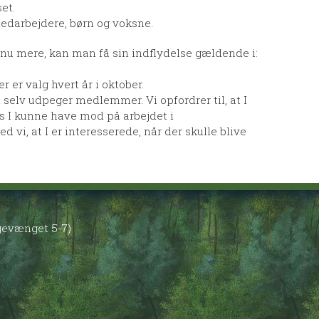
et.
medarbejdere, børn og voksne.
nu mere, kan man få sin indflydelse gældende i:
 er valg hvert år i oktober.
 selv udpeger medlemmer. Vi opfordrer til, at I
vis I kunne have mod på arbejdet i
d vi, at I er interesserede, når der skulle blive
øgevænget 5-7)