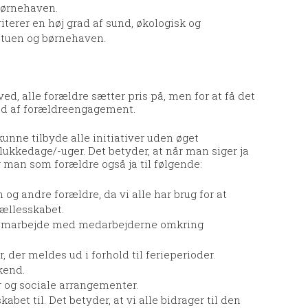
børnehaven.
iterer en høj grad af sund, økologisk og
stuen og børnehaven.
ed, alle forældre sætter pris på, men for at få det
rad af forældreengagement.
unne tilbyde alle initiativer uden øget
 lukkedage/-uger. Det betyder, at når man siger ja
er man som forældre også ja til følgende:
og andre forældre, da vi alle har brug for at
ællesskabet.
 samarbejde med medarbejderne omkring
, der meldes ud i forhold til ferieperioder.
kend.
r og sociale arrangementer.
abet til. Det betyder, at vi alle bidrager til den