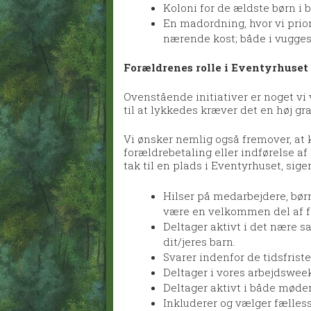
Koloni for de ældste børn i 
En madordning, hvor vi prior
nærende kost; både i vugge
Forældrenes rolle i Eventyrhuset
Ovenstående initiativer er noget vi v
til at lykkedes kræver det en høj g
Vi ønsker nemlig også fremover, at k
forældrebetaling eller indførelse af
tak til en plads i Eventyrhuset, sig
Hilser på medarbejdere, børn 
være en velkommen del af f
Deltager aktivt i det nære
dit/jeres barn.
Svarer indenfor de tidsfrister
Deltager i vores arbejdswee
Deltager aktivt i både møde
Inkluderer og vælger fællessk