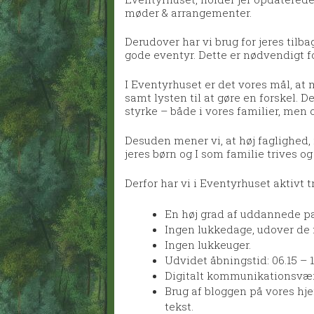
møder & arrangementer.
Derudover har vi brug for jeres til
gode eventyr. Dette er nødvendigt fo
I Eventyrhuset er det vores mål, at
samt lysten til at gøre en forskel. De
styrke – både i vores familier, men
Desuden mener vi, at høj faglighed, 
jeres børn og I som familie trives og
Derfor har vi i Eventyrhuset aktivt t
En høj grad af uddannede p
Ingen lukkedage, udover de 
Ingen lukkeuger.
Udvidet åbningstid: 06.15 – 1
Digitalt kommunikationsværk
Brug af bloggen på vores h
tekst.