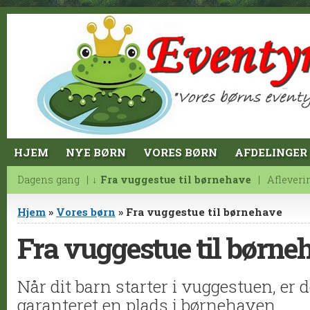
Jump to Content
HJEM
NYE BØRN
VORES BØRN
AFDELINGER
Dagens gang
Fra vuggestue til børnehave
Afleveri
Du er her
Hjem
»
Vores børn
» Fra vuggestue til børnehave
Fra vuggestue til børne
Når dit barn starter i vuggestuen, er
garanteret en plads i børnehaven.