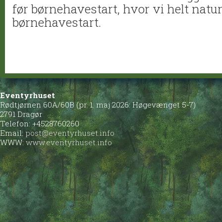
før børnehavestart, hvor vi helt nat
børnehavestart.
Eventyrhuset
Rødtjørnen 60A/60B (pr. 1. maj 2026: Høgevænget 5-7)
2791 Dragør
Telefon: +4528760260
Email:
post@eventyrhuset.info
WWW:
www.eventyrhuset.info